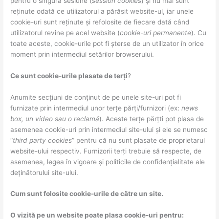
pentru o singura sesiune (
session cookies
) și nu mai sunt
reținute odată ce utilizatorul a părăsit website-ul, iar unele
cookie-uri sunt reținute și refolosite de fiecare dată când
utilizatorul revine pe acel website (
cookie-uri permanente
). Cu
toate aceste, cookie-urile pot fi șterse de un utilizator în orice
moment prin intermediul setărilor browserului.
Ce sunt cookie-urile plasate de terți
?
Anumite secțiuni de conținut de pe unele site-uri pot fi
furnizate prin intermediul unor terțe părți/furnizori (ex:
news
box, un video sau o reclamă
). Aceste terțe părțti pot plasa de
asemenea cookie-uri prin intermediul site-ului și ele se numesc
“
third party cookies
” pentru că nu sunt plasate de proprietarul
website-ului respectiv. Furnizorii terți trebuie să respecte, de
asemenea, legea în vigoare și politicile de confidențialitate ale
deținătorului site-ului.
Cum sunt folosite cookie-urile de către un site.
O vizită pe un website poate plasa cookie-uri pentru: