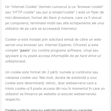
Un “Internet Cookie” (termen cunoscut și ca
“browser cookie
”
sau “
HTTP cookie
” sau pur și simplu“
cookie
” ) este un fișier de
mici dimensiuni, format din litere și numere, care va fi stocat
pe computerul, terminalul mobil sau alte echipamente ale unui
utilizator de pe care se accesează Internetul.
Cookie-ul este instalat prin solicitara emisă de către un web-
server unui browser (
ex: Internet Explorer, Chrome
) și este
complet “
pasiv
” (
nu conține programe software, viruși sau
spyware și nu poate accesa informațiile de pe hard drive-ul
utilizatorului
).
Un cookie este format din 2 părți: numele și conținutul sau
valoarea cookie-ului. Mai mult, durata de existență a unui
cookie este determinată; tehnic, doar webserverul care a
trimis cookie-ul îl poate accesa din nou în momentul în care un
utilizator se întoarce pe website-ul asociat webserverului
respectiv.
Cookie-urile în sine nu solicită informații cu caracter