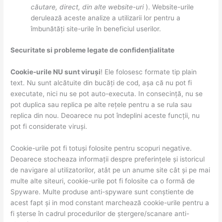
căutare, direct, din alte website-uri
). Website-urile
derulează aceste analize a utilizarii lor pentru a
îmbunătăți site-urile în beneficiul userilor.
Securitate si probleme legate de confidențialitate
Cookie-urile NU sunt viruși
! Ele folosesc formate tip plain
text. Nu sunt alcătuite din bucăți de cod, așa că nu pot fi
executate, nici nu se pot auto-executa. In consecință, nu se
pot duplica sau replica pe alte rețele pentru a se rula sau
replica din nou. Deoarece nu pot îndeplini aceste funcții, nu
pot fi considerate viruși.
Cookie-urile pot fi totuși folosite pentru scopuri negative.
Deoarece stocheaza informații despre preferințele și istoricul
de navigare al utilizatorilor, atât pe un anume site cât și pe mai
multe alte siteuri, cookie-urile pot fi folosite ca o formă de
Spyware. Multe produse anti-spyware sunt conștiente de
acest fapt și in mod constant marchează cookie-urile pentru a
fi șterse în cadrul procedurilor de ștergere/scanare anti-