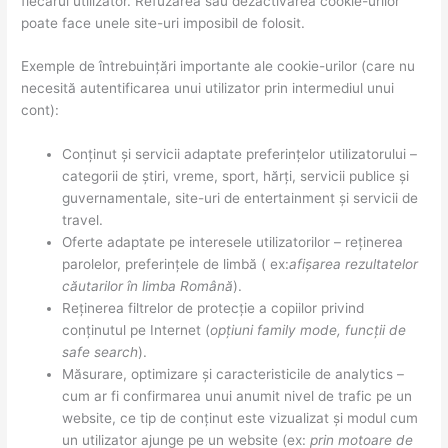
fiecărui utilizator. Refuzarea sau dezactivarea cookie-urilor
poate face unele site-uri imposibil de folosit.
Exemple de întrebuințări importante ale cookie-urilor (care nu
necesită autentificarea unui utilizator prin intermediul unui
cont):
Conținut și servicii adaptate preferințelor utilizatorului –
categorii de știri, vreme, sport, hărți, servicii publice și
guvernamentale, site-uri de entertainment și servicii de
travel.
Oferte adaptate pe interesele utilizatorilor – reținerea
parolelor, preferințele de limbă ( ex:
afișarea rezultatelor
căutarilor în limba Română
).
Reținerea filtrelor de protecție a copiilor privind
conținutul pe Internet (
opțiuni family mode, funcții de
safe search
).
Măsurare, optimizare și caracteristicile de analytics –
cum ar fi confirmarea unui anumit nivel de trafic pe un
website, ce tip de conținut este vizualizat și modul cum
un utilizator ajunge pe un website (ex:
prin motoare de