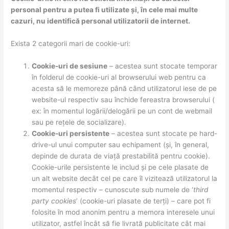
personal pentru a putea fi utilizate și, în cele mai multe
cazuri, nu identifică personal utilizatorii de internet.
Exista 2 categorii mari de cookie-uri:
Cookie-uri de sesiune
– acestea sunt stocate temporar
în folderul de cookie-uri al browserului web pentru ca
acesta să le memoreze până când utilizatorul iese de pe
website-ul respectiv sau închide fereastra browserului (
ex: în momentul logării/delogării pe un cont de webmail
sau pe rețele de socializare).
Cookie-uri persistente
– acestea sunt stocate pe hard-
drive-ul unui computer sau echipament (și, în general,
depinde de durata de viață prestabilită pentru cookie).
Cookie-urile persistente le includ și pe cele plasate de
un alt website decât cel pe care îl vizitează utilizatorul la
momentul respectiv – cunoscute sub numele de ‘
third
party cookies
’ (cookie-uri plasate de terți) – care pot fi
folosite în mod anonim pentru a memora interesele unui
utilizator, astfel încât să fie livrată publicitate cât mai